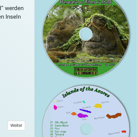
d“ werden
n Inseln
Az
Nächster Beitrag: Living in Down Under - Vorwort
Weiter