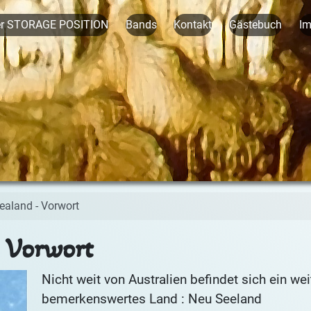
er STORAGE POSITION
Bands
Kontakt
Gästebuch
I
ealand - Vorwort
 Vorwort
Nicht weit von Australien befindet sich ein wei
bemerkenswertes Land : Neu Seeland