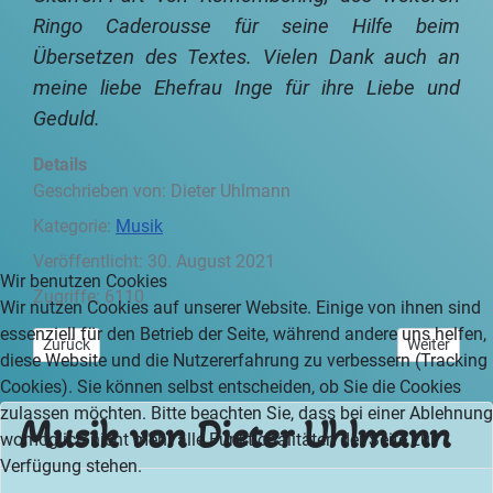
Ringo Caderousse für seine Hilfe beim
Übersetzen des Textes. Vielen Dank auch an
meine liebe Ehefrau Inge für ihre Liebe und
Geduld.
Details
Geschrieben von:
Dieter Uhlmann
Kategorie:
Musik
Veröffentlicht: 30. August 2021
Wir benutzen Cookies
Zugriffe: 6110
Wir nutzen Cookies auf unserer Website. Einige von ihnen sind
essenziell für den Betrieb der Seite, während andere uns helfen,
Vorheriger Beitrag: Musik-Videos (Scotland and its Islands)
Nächster Be
Zurück
Weiter
diese Website und die Nutzererfahrung zu verbessern (Tracking
Cookies). Sie können selbst entscheiden, ob Sie die Cookies
zulassen möchten. Bitte beachten Sie, dass bei einer Ablehnung
Musik von Dieter Uhlmann
womöglich nicht mehr alle Funktionalitäten der Seite zur
Verfügung stehen.