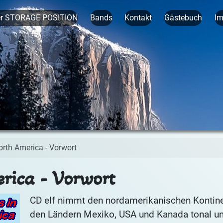
er STORAGE POSITION
Bands
Kontakt
Gästebuch
I
orth America - Vorwort
rica - Vorwort
CD elf nimmt den nordamerikanischen Kontine
den Ländern
Mexiko, USA und Kanada tonal un