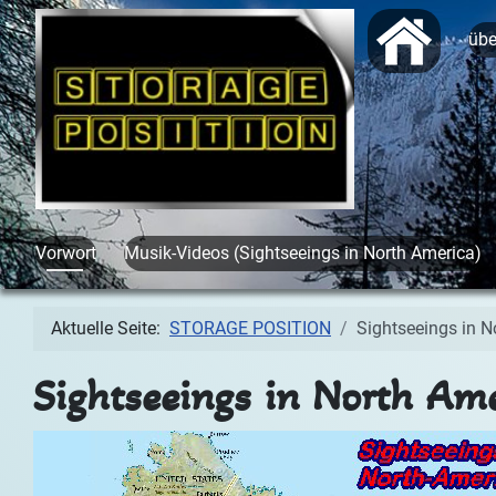
Start
üb
Vorwort
Musik-Videos (Sightseeings in North America)
Aktuelle Seite:
STORAGE POSITION
Sightseeings in N
Sightseeings in North Ame