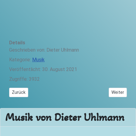
Details
Geschrieben von:
Dieter Uhlmann
Kategorie:
Musik
Veröffentlicht: 30. August 2021
Zugriffe: 3932
Vorheriger Beitrag: Musik-Videos (Impressive New Zealand)
Nächster Bei
Zurück
Weiter
Musik von Dieter Uhlmann