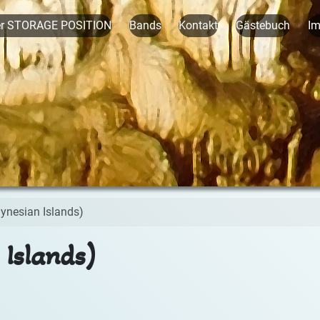
er STORAGE POSITION
Bands
Kontakt
Gästebuch
I
ynesian Islands)
 Islands)